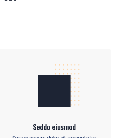
Seddo eiusmod
Sorem spsum dolor sit amsectetur