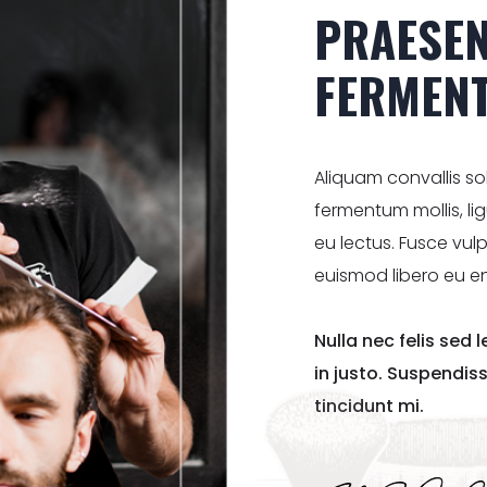
PRAESEN
FERMEN
Aliquam convallis so
fermentum mollis, li
eu lectus. Fusce vul
euismod libero eu e
Nulla nec felis sed 
in justo. Suspendis
tincidunt mi.