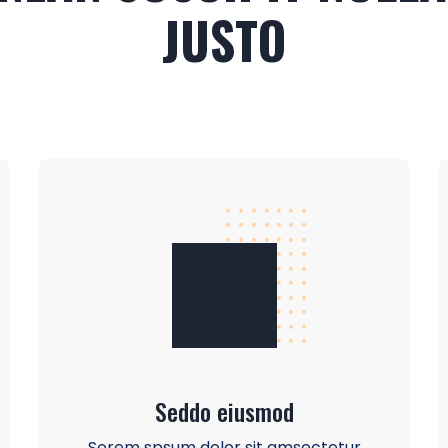
JUSTO
Seddo eiusmod
Sorem spsum dolor sit amsectetur