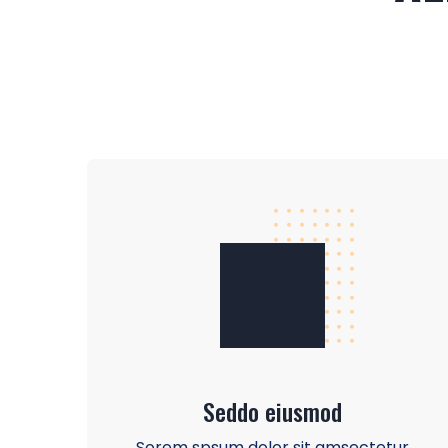
Seddo eiusmod
Sorem spsum dolor sit amsectetur