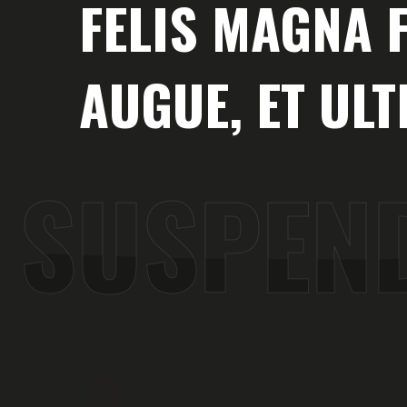
FELIS MAGNA
AUGUE, ET ULT
SUSPEN
SUSPEN